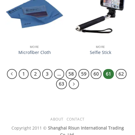
心愿
心愿
单
单
MORE
MORE
Microfiber Cloth
Selfie Stick
1
2
3
…
58
59
60
61
62
63
ABOUT
CONTACT
Copyright 2011 ©
Shanghai Risun International Trading
Co.,Ltd.