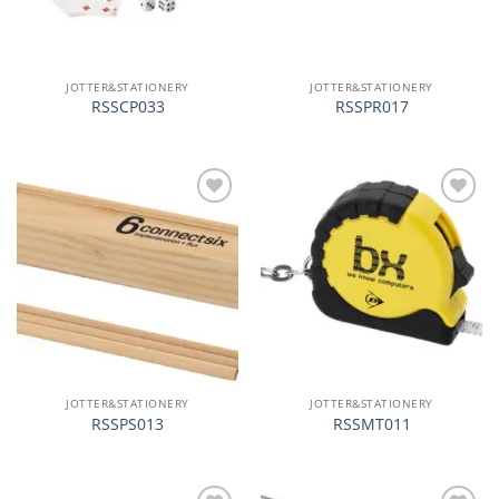
JOTTER&STATIONERY
JOTTER&STATIONERY
RSSCP033
RSSPR017
加入
加入
心愿
心愿
单
单
JOTTER&STATIONERY
JOTTER&STATIONERY
RSSPS013
RSSMT011