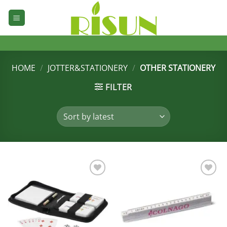
Skip
to
content
HOME
/
JOTTER&STATIONERY
/
OTHER STATIONERY
FILTER
加入
加入
心愿
心愿
单
单