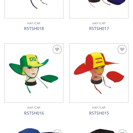
HAT/CAP
HAT/CAP
RSTSH018
RSTSH017
加入
加入
心愿
心愿
单
单
HAT/CAP
HAT/CAP
RSTSH016
RSTSH015