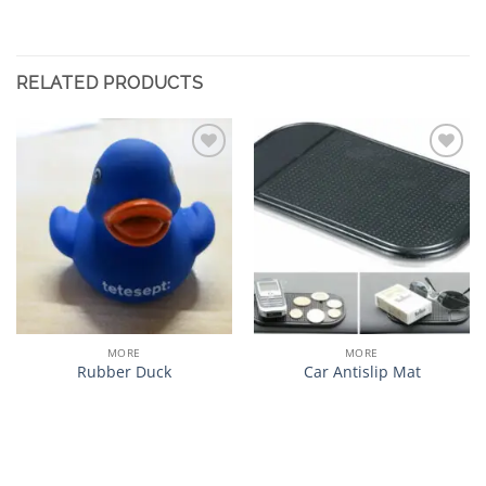
RELATED PRODUCTS
加入
加入
心愿
心愿
单
单
MORE
MORE
Rubber Duck
Car Antislip Mat