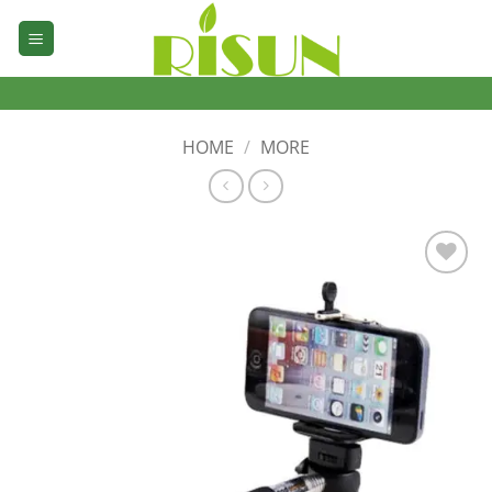
Skip
to
content
HOME
/
MORE
加入
心愿
单