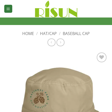
Skip
to
content
HOME
/
HAT/CAP
/
BASEBALL CAP
加入
心愿
单