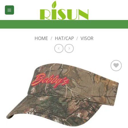
Skip
to
content
HOME
/
HAT/CAP
/
VISOR
加入
心愿
单