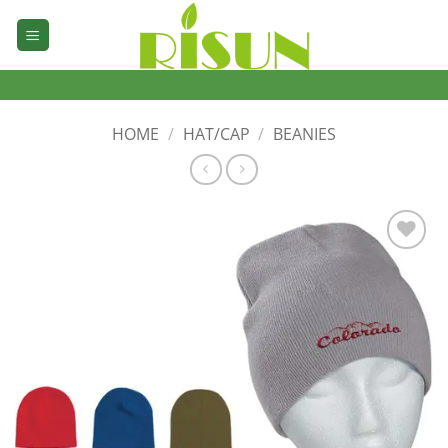
Skip
to
content
HOME
/
HAT/CAP
/
BEANIES
加入
心愿
单