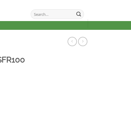
Search
for:
SFR100