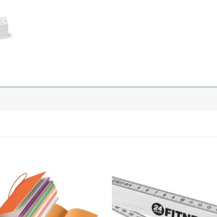
加入
心愿
单