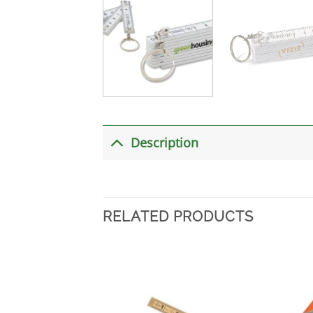
Description
RELATED PRODUCTS
加入
心愿
单