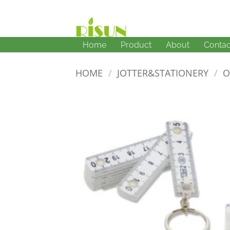
Skip
to
content
Home
Product
About
Contac
HOME
/
JOTTER&STATIONERY
/
O