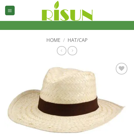
Skip
to
content
HOME
/
HAT/CAP
加入
心愿
单