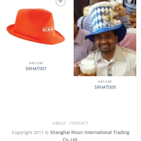
加入
加入
心愿
心愿
单
单
HAT/CAP
SRHAT001
HAT/CAP
SRHAT009
ABOUT
CONTACT
Copyright 2011 ©
Shanghai Risun International Trading
Co.,Ltd.