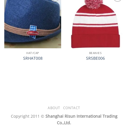
加入
加入
心愿
心愿
单
单
HAT/CAP
BEANIES
SRHAT008
SRSBE006
ABOUT
CONTACT
Copyright 2011 ©
Shanghai Risun International Trading
Co.,Ltd.