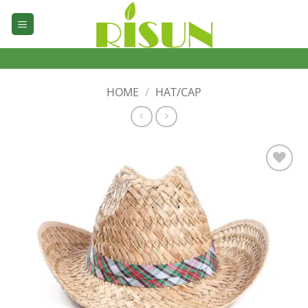
Skip
to
content
HOME
/
HAT/CAP
加入
心愿
单