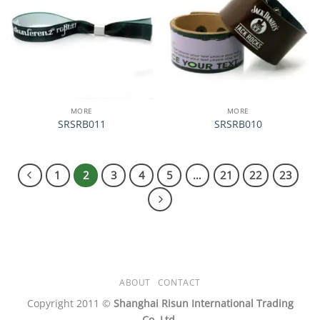
心愿
心愿
单
单
MORE
MORE
SRSRB011
SRSRB010
1
2
3
4
5
…
21
22
23
ABOUT
CONTACT
Copyright 2011 ©
Shanghai Risun International Trading
Co.,Ltd.