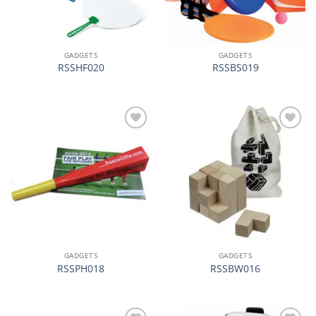
GADGETS
GADGETS
RSSHF020
RSSBS019
加入
加入
心愿
心愿
单
单
GADGETS
GADGETS
RSSPH018
RSSBW016