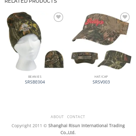
RELATED PRODUCTS
加入
加入
心愿
心愿
单
单
BEANIES
HAT/CAP
SRSBE004
SRSV003
ABOUT
CONTACT
Copyright 2011 ©
Shanghai Risun International Trading
Co.,Ltd.