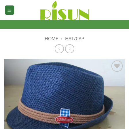
Skip
to
content
HOME
/
HAT/CAP
加入
心愿
单