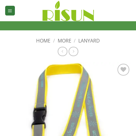
Skip
to
content
HOME
/
MORE
/
LANYARD
加入
心愿
单