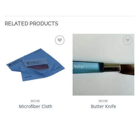
RELATED PRODUCTS
加入
加入
心愿
心愿
单
单
MORE
MORE
Microfiber Cloth
Butter Knife