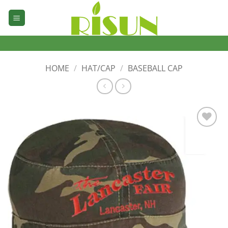
Skip
to
content
HOME
/
HAT/CAP
/
BASEBALL CAP
加入
心愿
单