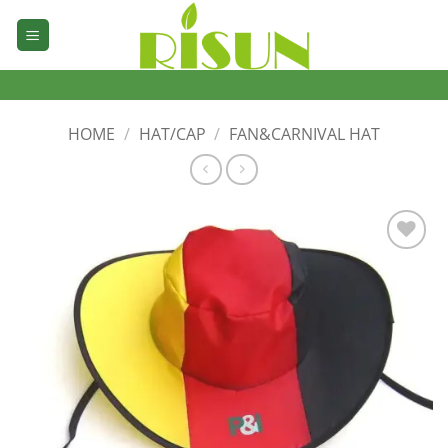
Skip
to
content
HOME
/
HAT/CAP
/
FAN&CARNIVAL HAT
加入
心愿
单