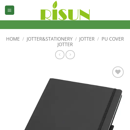
Skip
to
content
HOME
/
JOTTER&STATIONERY
/
JOTTER
/
PU COVER
JOTTER
加入
心愿
单