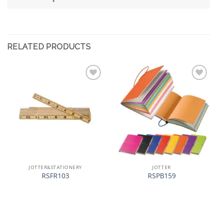
RELATED PRODUCTS
加入
加入
心愿
心愿
单
单
JOTTER&STATIONERY
JOTTER
RSFR103
RSPB159