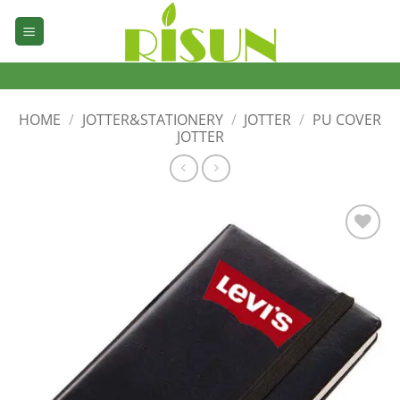
Skip
to
content
HOME
/
JOTTER&STATIONERY
/
JOTTER
/
PU COVER
JOTTER
加入
心愿
单