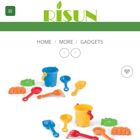
Skip
to
content
HOME
/
MORE
/
GADGETS
加入
心愿
单