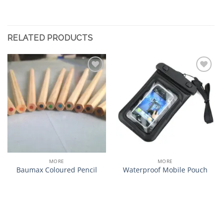
RELATED PRODUCTS
加入
加入
心愿
心愿
单
单
MORE
MORE
Baumax Coloured Pencil
Waterproof Mobile Pouch