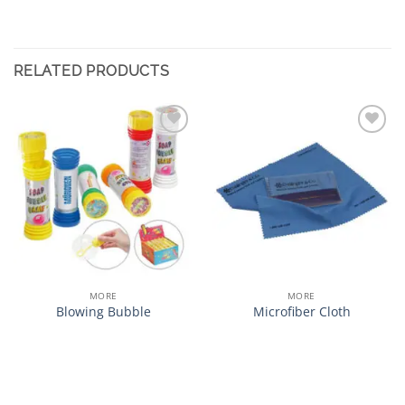
RELATED PRODUCTS
加入
加入
心愿
心愿
单
单
MORE
MORE
Blowing Bubble
Microfiber Cloth