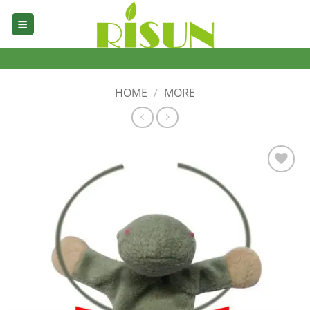
Skip
to
content
HOME
/
MORE
加入
心愿
单