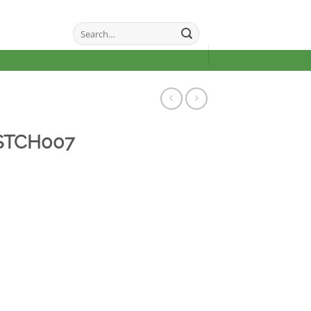
Search
for:
STCH007