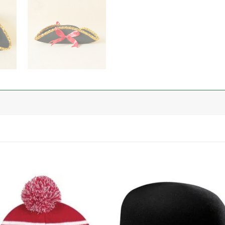
加入
心愿
单