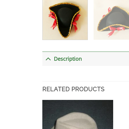
Description
RELATED PRODUCTS
加入
心愿
单