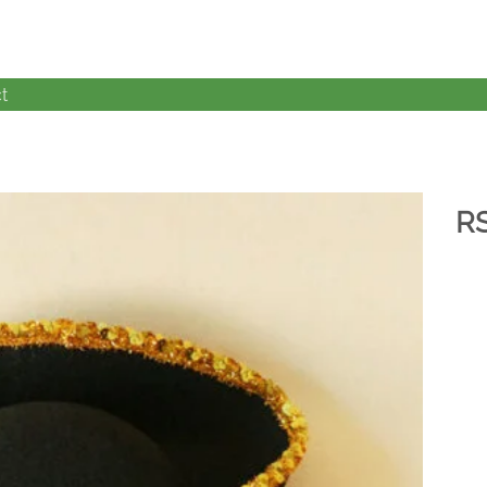
t
R
加入
心愿
单