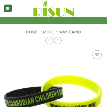
Skip
to
content
HOME
/
MORE
/
WRISTBAND
加入
心愿
单