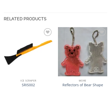
RELATED PRODUCTS
加入
加入
心愿
心愿
单
单
ICE SCRAPER
MORE
SRIS002
Reflectors of Bear Shape