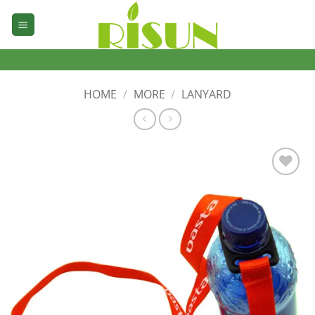
Skip
to
content
HOME
/
MORE
/
LANYARD
加入
心愿
单