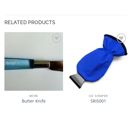
RELATED PRODUCTS
加入
加入
心愿
心愿
单
单
MORE
ICE SCRAPER
Butter Knife
SRIS001