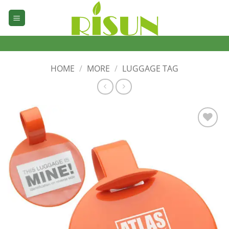
Skip
to
content
HOME
/
MORE
/
LUGGAGE TAG
加入
心愿
单