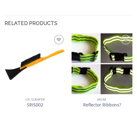
RELATED PRODUCTS
加入
加入
心愿
心愿
单
单
ICE SCRAPER
MORE
SRIS002
Reflector Ribbons?