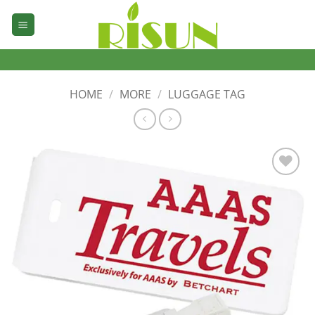
Skip
to
content
HOME
/
MORE
/
LUGGAGE TAG
加入
心愿
单