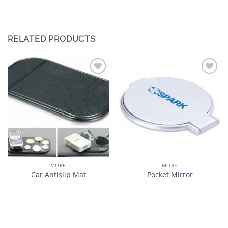
RELATED PRODUCTS
加入
加入
心愿
心愿
单
单
MORE
MORE
Car Antislip Mat
Pocket Mirror