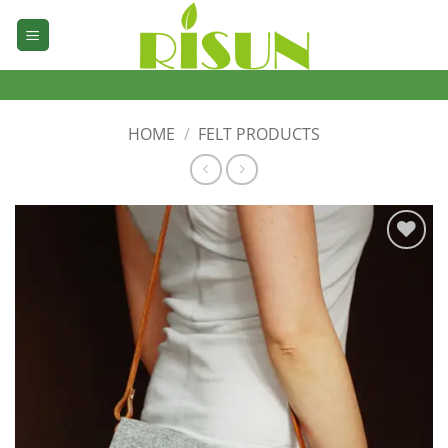
Skip
to
content
HOME
/
FELT PRODUCTS
加入
心愿
单