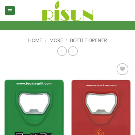
Skip
to
content
HOME
/
MORE
/
BOTTLE OPENER
加入
心愿
单