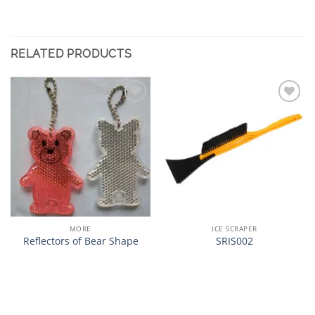
RELATED PRODUCTS
加入
加入
心愿
心愿
单
单
MORE
ICE SCRAPER
Reflectors of Bear Shape
SRIS002