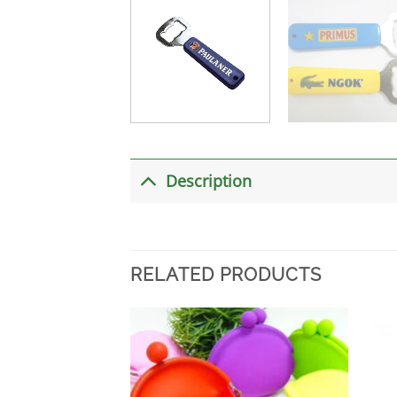
Description
RELATED PRODUCTS
加入
心愿
单