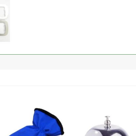
加入
心愿
单