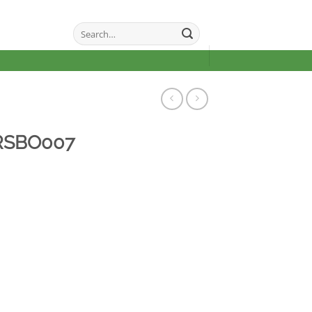
Search
for:
RSBO007