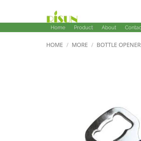
Skip
to
content
Home
Product
About
Contac
HOME
/
MORE
/
BOTTLE OPENER