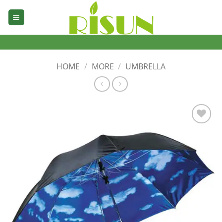
Skip
to
content
HOME
/
MORE
/
UMBRELLA
加入
心愿
单