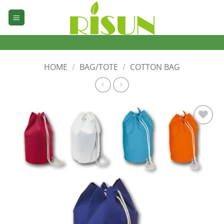
Skip
to
content
HOME
/
BAG/TOTE
/
COTTON BAG
加入
心愿
单