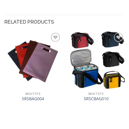
RELATED PRODUCTS
加入
加入
心愿
心愿
单
单
BAG/TOTE
BAG/TOTE
SRSBAG004
SRSCBAG010