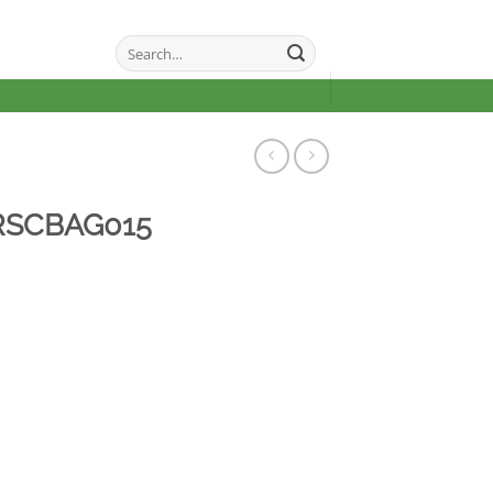
Search
for:
RSCBAG015