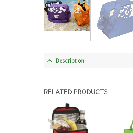
Description
RELATED PRODUCTS
加入
心愿
单