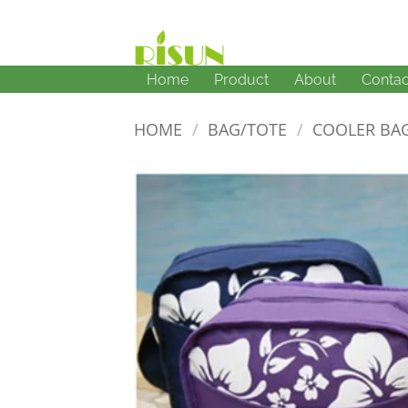
Skip
to
content
Home
Product
About
Contac
HOME
/
BAG/TOTE
/
COOLER BA