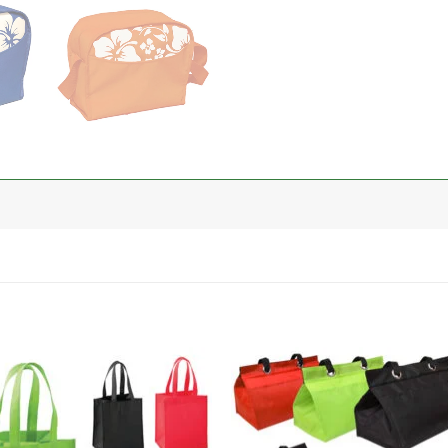
加入
心愿
单