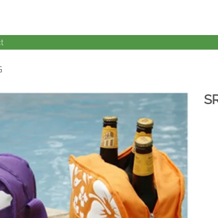
t
G
S
加入
心愿
单