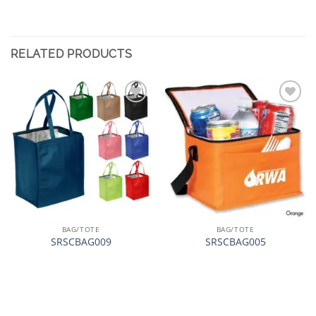
RELATED PRODUCTS
加入
加入
心愿
心愿
单
单
BAG/TOTE
BAG/TOTE
SRSCBAG009
SRSCBAG005