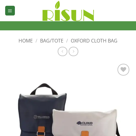
Skip
to
content
HOME
/
BAG/TOTE
/
OXFORD CLOTH BAG
加入
心愿
单