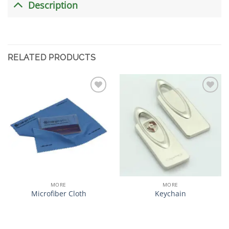
Description
RELATED PRODUCTS
加入
加入
心愿
心愿
单
单
MORE
MORE
Microfiber Cloth
Keychain