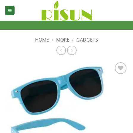
Skip
to
content
HOME
/
MORE
/
GADGETS
加入
心愿
单