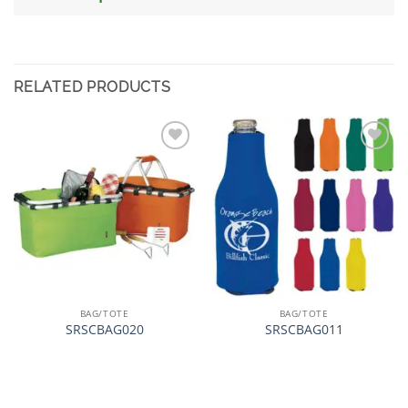
RELATED PRODUCTS
加入
加入
心愿
心愿
单
单
BAG/TOTE
BAG/TOTE
SRSCBAG020
SRSCBAG011