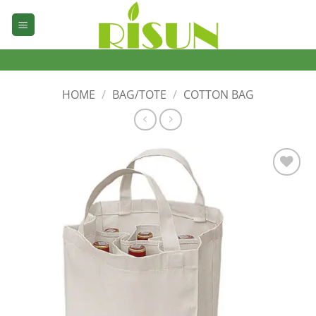
Skip
to
content
HOME
/
BAG/TOTE
/
COTTON BAG
加入
心愿
单