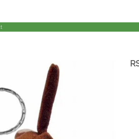
t
R
加入
心愿
单