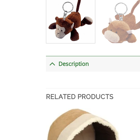
Description
RELATED PRODUCTS
加入
心愿
单