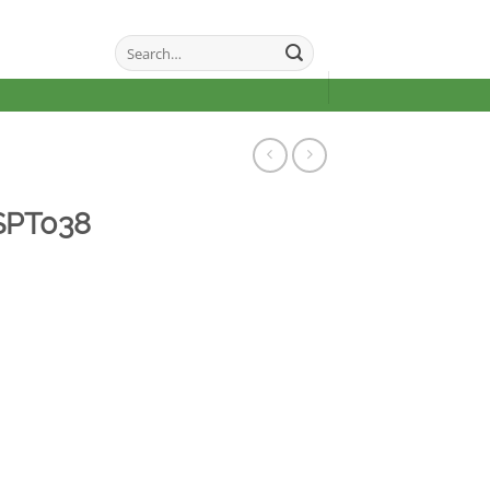
Search
for:
SPT038