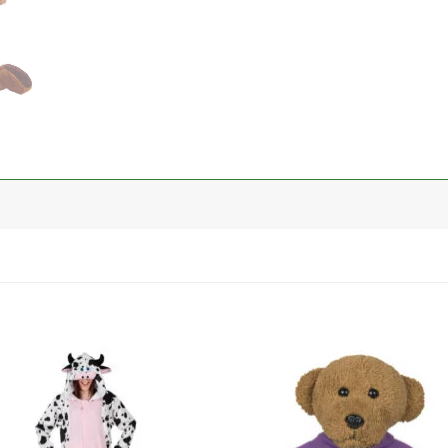
加入
心愿
单