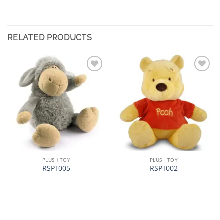
RELATED PRODUCTS
加入
加入
心愿
心愿
单
单
PLUSH TOY
PLUSH TOY
RSPT005
RSPT002