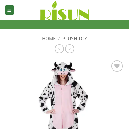
Skip
to
content
HOME
/
PLUSH TOY
加入
心愿
单