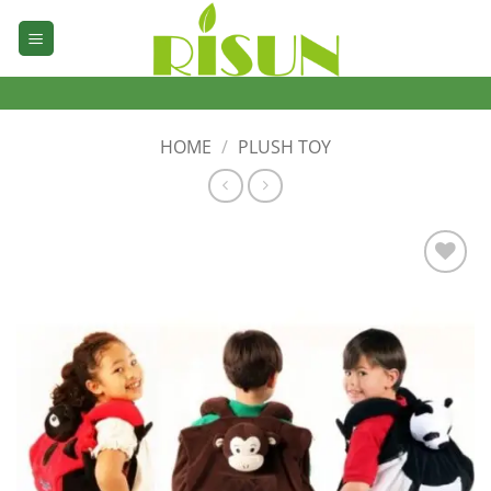
Skip
to
content
HOME
/
PLUSH TOY
加入
心愿
单