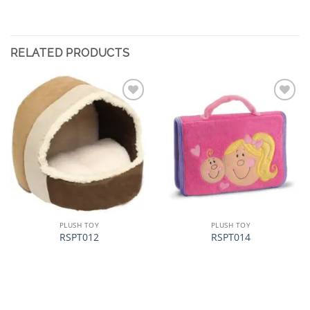
RELATED PRODUCTS
加入
加入
心愿
心愿
单
单
PLUSH TOY
PLUSH TOY
RSPT012
RSPT014