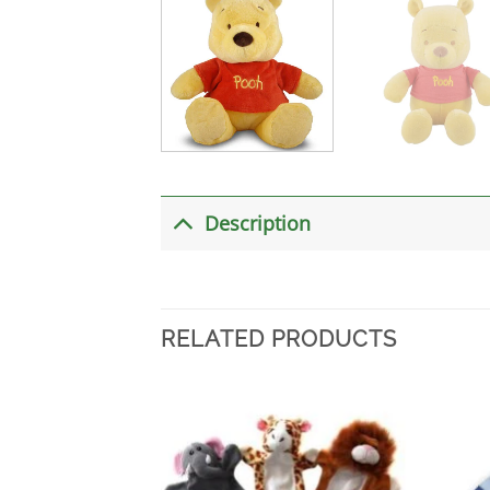
Description
RELATED PRODUCTS
加入
心愿
单