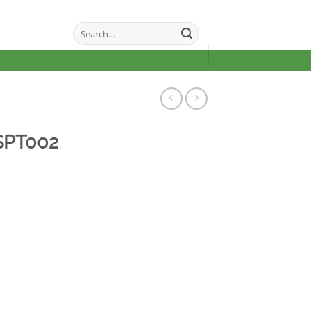
Search
for:
SPT002