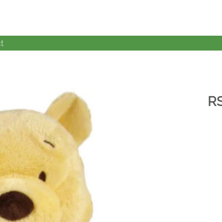
t
R
加入
心愿
单