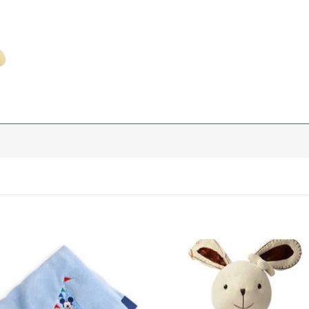
加入
心愿
单