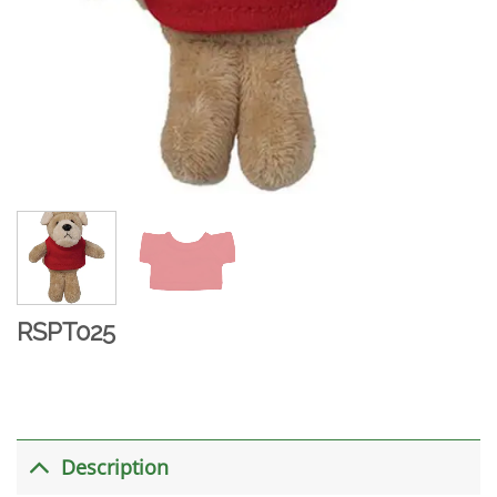
RSPT025
Description