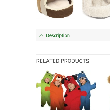
Description
RELATED PRODUCTS
加入
心愿
单