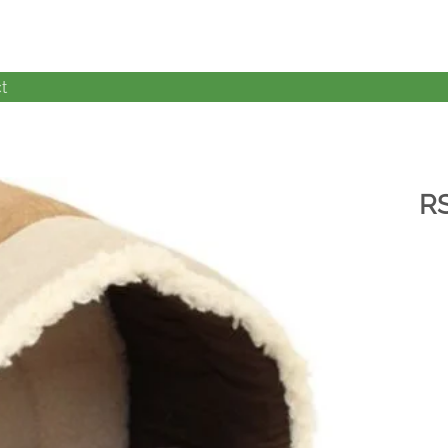
t
R
加入
心愿
单