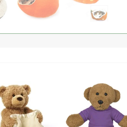
加入
心愿
单