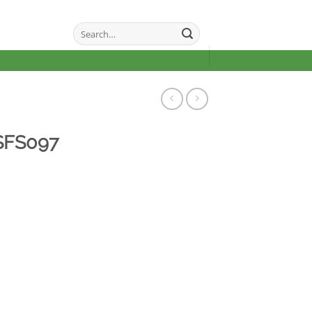
Search
for:
SFS097