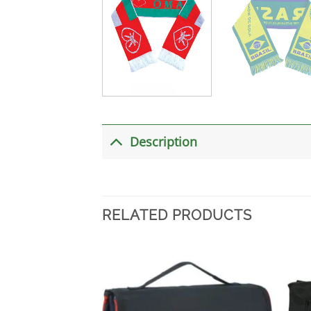
Description
RELATED PRODUCTS
加入
心愿
单