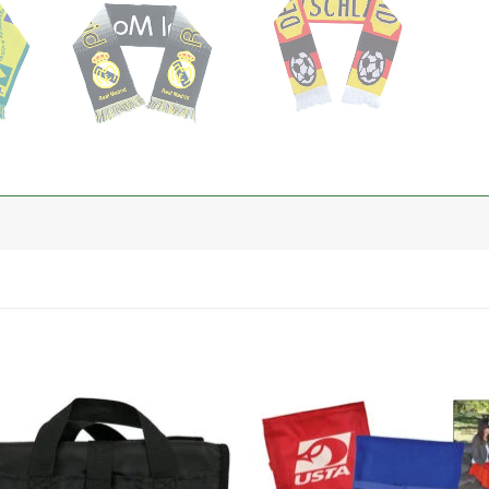
加入
心愿
单