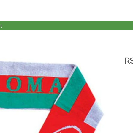
t
R
加入
心愿
单