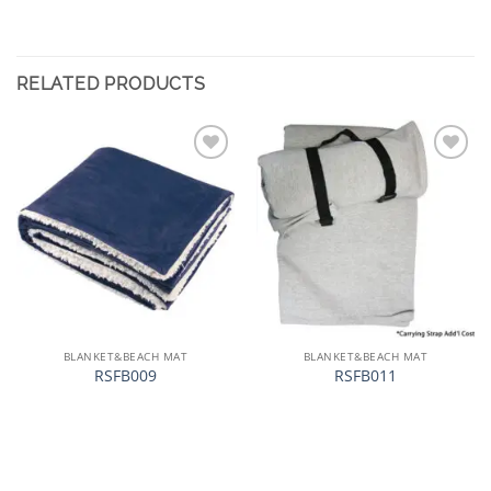
RELATED PRODUCTS
加入
加入
心愿
心愿
单
单
BLANKET&BEACH MAT
BLANKET&BEACH MAT
RSFB009
RSFB011