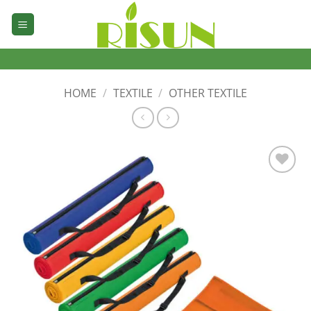
Skip
to
content
HOME
/
TEXTILE
/
OTHER TEXTILE
加入
心愿
单