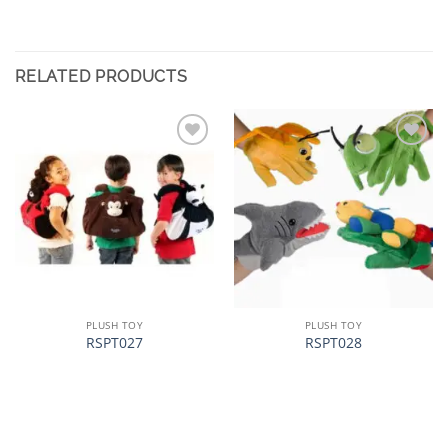
RELATED PRODUCTS
加入
加入
心愿
心愿
单
单
PLUSH TOY
PLUSH TOY
RSPT027
RSPT028