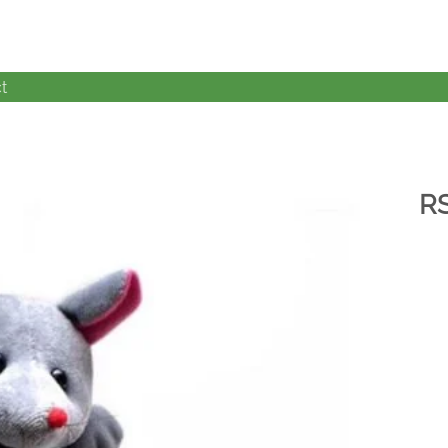
t
R
加入
心愿
单