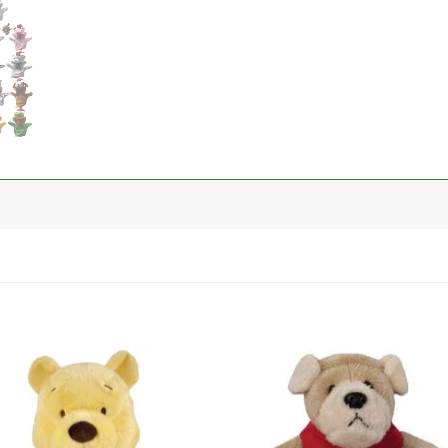
加入
心愿
单