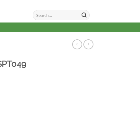
Search
for:
SPT049