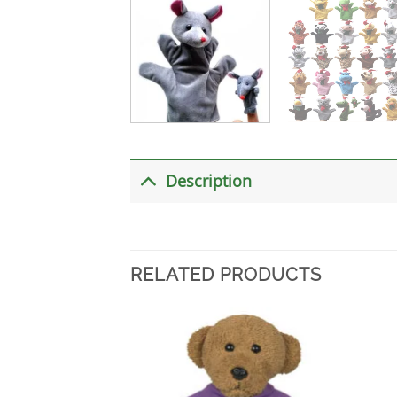
Description
RELATED PRODUCTS
加入
心愿
单