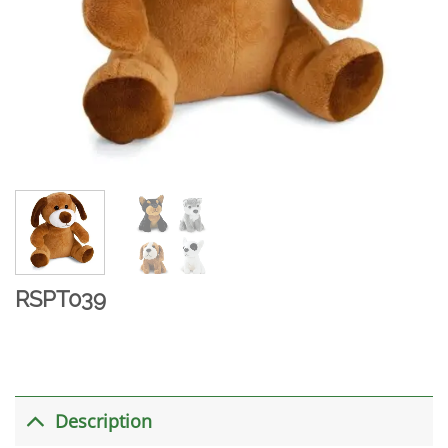
RSPT039
Description