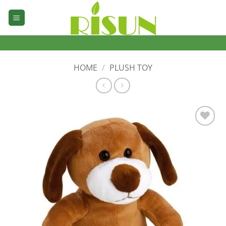
Skip
to
content
HOME
/
PLUSH TOY
加入
心愿
单