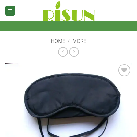
Skip
to
content
HOME
/
MORE
加入
心愿
单