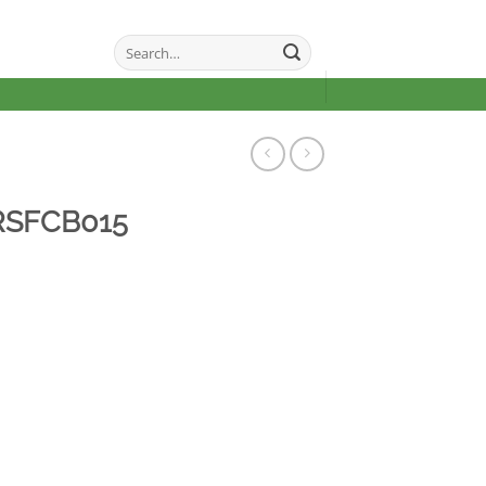
Search
for:
RSFCB015