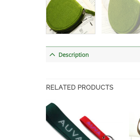
Description
RELATED PRODUCTS
加入
心愿
单