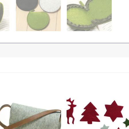
加入
心愿
单