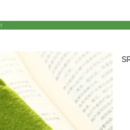
t
S
加入
心愿
单