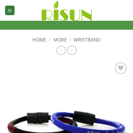
Skip
to
content
HOME
/
MORE
/
WRISTBAND
加入
心愿
单