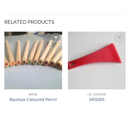
RELATED PRODUCTS
加入
加入
心愿
心愿
单
单
MORE
ICE SCRAPER
Baumax Coloured Pencil
SRIS005