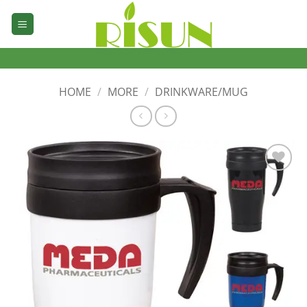
Skip
to
content
HOME
/
MORE
/
DRINKWARE/MUG
加入
心愿
单