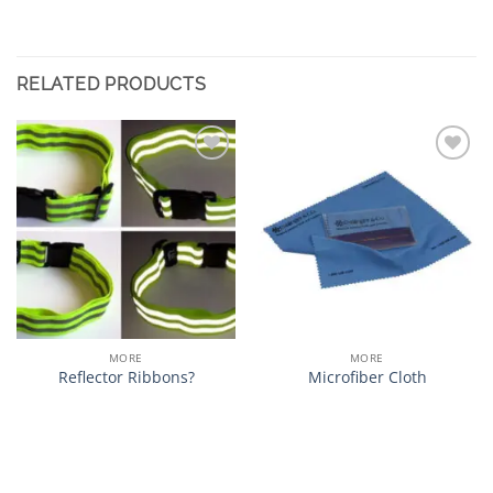
RELATED PRODUCTS
加入
加入
心愿
心愿
单
单
MORE
MORE
Reflector Ribbons?
Microfiber Cloth