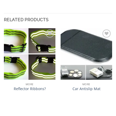
RELATED PRODUCTS
加入
加入
心愿
心愿
单
单
MORE
MORE
Reflector Ribbons?
Car Antislip Mat