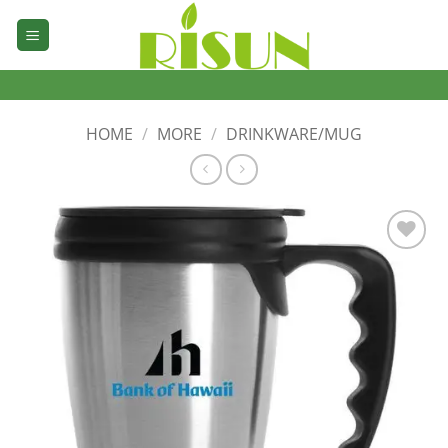
Skip
to
content
HOME
/
MORE
/
DRINKWARE/MUG
加入
心愿
单