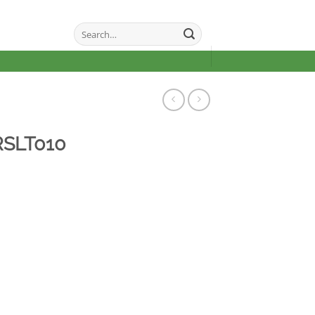
Search
for:
RSLT010