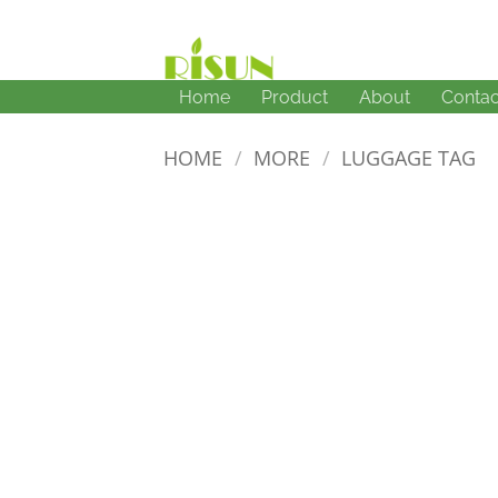
Skip
to
content
Home
Product
About
Contac
HOME
/
MORE
/
LUGGAGE TAG