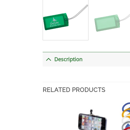
Description
RELATED PRODUCTS
加入
心愿
单