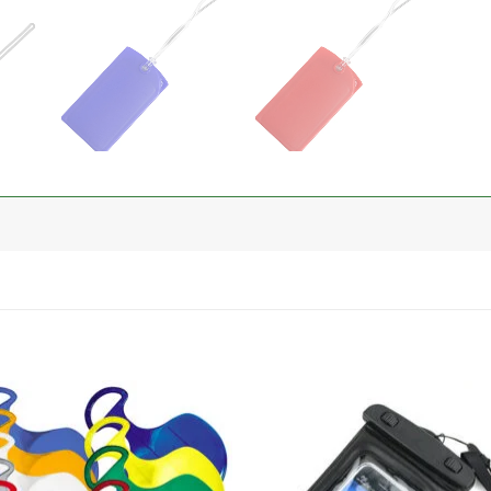
加入
心愿
单