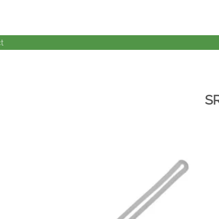
t
S
加入
心愿
单